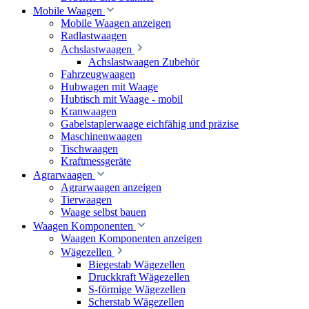
Mobile Waagen
Mobile Waagen anzeigen
Radlastwaagen
Achslastwaagen
Achslastwaagen Zubehör
Fahrzeugwaagen
Hubwagen mit Waage
Hubtisch mit Waage - mobil
Kranwaagen
Gabelstaplerwaage eichfähig und präzise
Maschinenwaagen
Tischwaagen
Kraftmessgeräte
Agrarwaagen
Agrarwaagen anzeigen
Tierwaagen
Waage selbst bauen
Waagen Komponenten
Waagen Komponenten anzeigen
Wägezellen
Biegestab Wägezellen
Druckkraft Wägezellen
S-förmige Wägezellen
Scherstab Wägezellen