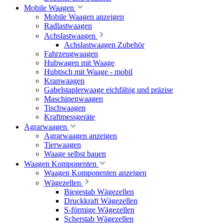
Mobile Waagen
Mobile Waagen anzeigen
Radlastwaagen
Achslastwaagen
Achslastwaagen Zubehör
Fahrzeugwaagen
Hubwagen mit Waage
Hubtisch mit Waage - mobil
Kranwaagen
Gabelstaplerwaage eichfähig und präzise
Maschinenwaagen
Tischwaagen
Kraftmessgeräte
Agrarwaagen
Agrarwaagen anzeigen
Tierwaagen
Waage selbst bauen
Waagen Komponenten
Waagen Komponenten anzeigen
Wägezellen
Biegestab Wägezellen
Druckkraft Wägezellen
S-förmige Wägezellen
Scherstab Wägezellen