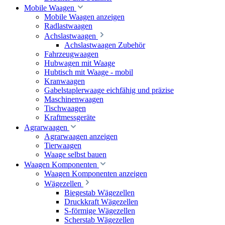
Mobile Waagen
Mobile Waagen anzeigen
Radlastwaagen
Achslastwaagen
Achslastwaagen Zubehör
Fahrzeugwaagen
Hubwagen mit Waage
Hubtisch mit Waage - mobil
Kranwaagen
Gabelstaplerwaage eichfähig und präzise
Maschinenwaagen
Tischwaagen
Kraftmessgeräte
Agrarwaagen
Agrarwaagen anzeigen
Tierwaagen
Waage selbst bauen
Waagen Komponenten
Waagen Komponenten anzeigen
Wägezellen
Biegestab Wägezellen
Druckkraft Wägezellen
S-förmige Wägezellen
Scherstab Wägezellen