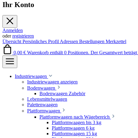
Ihr Konto
Anmelden
oder
registrieren
Übersicht
Persönliches Profil
Adressen
Bestellungen
Merkzettel
0,00 €
Warenkorb enthält 0 Positionen. Der Gesamtwert beträgt 
Industriewaagen
Industriewaagen anzeigen
Bodenwaagen
Bodenwaagen Zubehör
Lebensmittelwaagen
Palettenwaagen
Plattformwaagen
Plattformwaagen nach Wägebereich
Plattformwaagen bis 3 kg
Plattformwaagen 6 kg
Plattformwaagen 15 kg