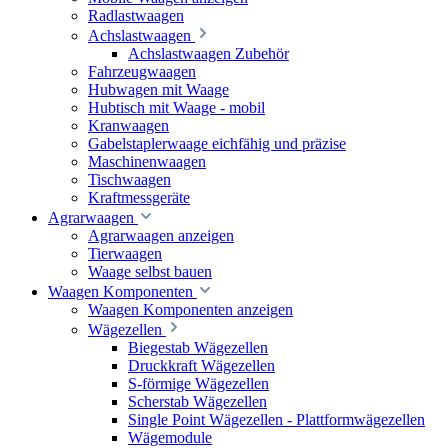
Radlastwaagen
Achslastwaagen
Achslastwaagen Zubehör
Fahrzeugwaagen
Hubwagen mit Waage
Hubtisch mit Waage - mobil
Kranwaagen
Gabelstaplerwaage eichfähig und präzise
Maschinenwaagen
Tischwaagen
Kraftmessgeräte
Agrarwaagen
Agrarwaagen anzeigen
Tierwaagen
Waage selbst bauen
Waagen Komponenten
Waagen Komponenten anzeigen
Wägezellen
Biegestab Wägezellen
Druckkraft Wägezellen
S-förmige Wägezellen
Scherstab Wägezellen
Single Point Wägezellen - Plattformwägezellen
Wägemodule