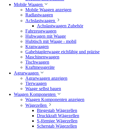
Mobile Waagen
Mobile Waagen anzeigen
Radlastwaagen
Achslastwaagen
Achslastwaagen Zubehör
Fahrzeugwaagen
Hubwagen mit Waage
Hubtisch mit Waage - mobil
Kranwaagen
Gabelstaplerwaage eichfähig und präzise
Maschinenwaagen
Tischwaagen
Kraftmessgeräte
Agrarwaagen
Agrarwaagen anzeigen
Tierwaagen
Waage selbst bauen
Waagen Komponenten
Waagen Komponenten anzeigen
Wägezellen
Biegestab Wägezellen
Druckkraft Wägezellen
S-förmige Wägezellen
Scherstab Wägezellen