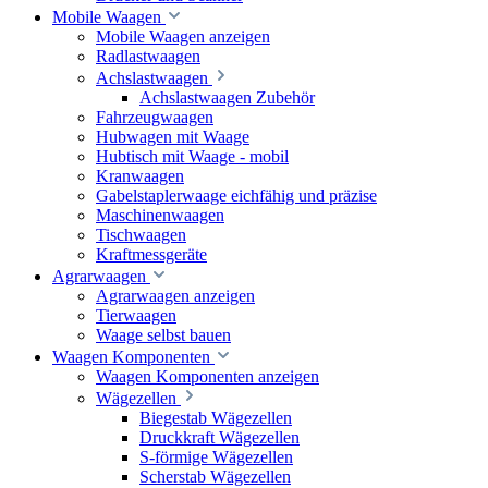
Mobile Waagen
Mobile Waagen anzeigen
Radlastwaagen
Achslastwaagen
Achslastwaagen Zubehör
Fahrzeugwaagen
Hubwagen mit Waage
Hubtisch mit Waage - mobil
Kranwaagen
Gabelstaplerwaage eichfähig und präzise
Maschinenwaagen
Tischwaagen
Kraftmessgeräte
Agrarwaagen
Agrarwaagen anzeigen
Tierwaagen
Waage selbst bauen
Waagen Komponenten
Waagen Komponenten anzeigen
Wägezellen
Biegestab Wägezellen
Druckkraft Wägezellen
S-förmige Wägezellen
Scherstab Wägezellen