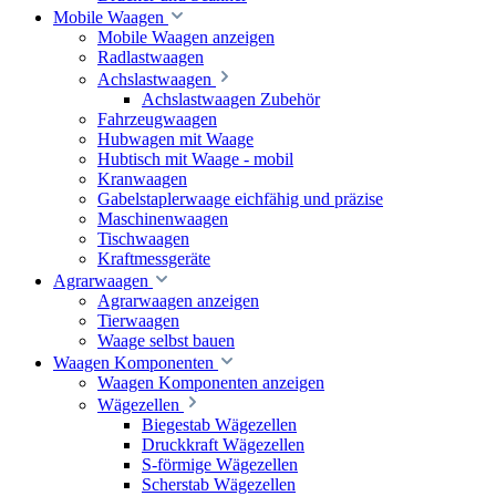
Mobile Waagen
Mobile Waagen anzeigen
Radlastwaagen
Achslastwaagen
Achslastwaagen Zubehör
Fahrzeugwaagen
Hubwagen mit Waage
Hubtisch mit Waage - mobil
Kranwaagen
Gabelstaplerwaage eichfähig und präzise
Maschinenwaagen
Tischwaagen
Kraftmessgeräte
Agrarwaagen
Agrarwaagen anzeigen
Tierwaagen
Waage selbst bauen
Waagen Komponenten
Waagen Komponenten anzeigen
Wägezellen
Biegestab Wägezellen
Druckkraft Wägezellen
S-förmige Wägezellen
Scherstab Wägezellen