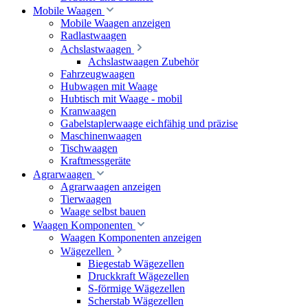
Mobile Waagen
Mobile Waagen anzeigen
Radlastwaagen
Achslastwaagen
Achslastwaagen Zubehör
Fahrzeugwaagen
Hubwagen mit Waage
Hubtisch mit Waage - mobil
Kranwaagen
Gabelstaplerwaage eichfähig und präzise
Maschinenwaagen
Tischwaagen
Kraftmessgeräte
Agrarwaagen
Agrarwaagen anzeigen
Tierwaagen
Waage selbst bauen
Waagen Komponenten
Waagen Komponenten anzeigen
Wägezellen
Biegestab Wägezellen
Druckkraft Wägezellen
S-förmige Wägezellen
Scherstab Wägezellen