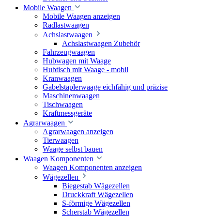
Mobile Waagen
Mobile Waagen anzeigen
Radlastwaagen
Achslastwaagen
Achslastwaagen Zubehör
Fahrzeugwaagen
Hubwagen mit Waage
Hubtisch mit Waage - mobil
Kranwaagen
Gabelstaplerwaage eichfähig und präzise
Maschinenwaagen
Tischwaagen
Kraftmessgeräte
Agrarwaagen
Agrarwaagen anzeigen
Tierwaagen
Waage selbst bauen
Waagen Komponenten
Waagen Komponenten anzeigen
Wägezellen
Biegestab Wägezellen
Druckkraft Wägezellen
S-förmige Wägezellen
Scherstab Wägezellen