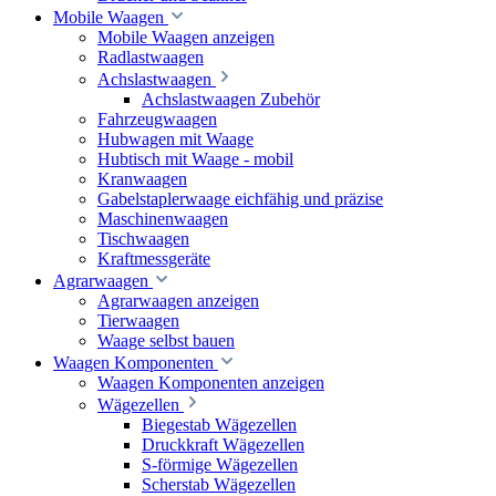
Mobile Waagen
Mobile Waagen anzeigen
Radlastwaagen
Achslastwaagen
Achslastwaagen Zubehör
Fahrzeugwaagen
Hubwagen mit Waage
Hubtisch mit Waage - mobil
Kranwaagen
Gabelstaplerwaage eichfähig und präzise
Maschinenwaagen
Tischwaagen
Kraftmessgeräte
Agrarwaagen
Agrarwaagen anzeigen
Tierwaagen
Waage selbst bauen
Waagen Komponenten
Waagen Komponenten anzeigen
Wägezellen
Biegestab Wägezellen
Druckkraft Wägezellen
S-förmige Wägezellen
Scherstab Wägezellen