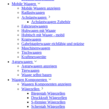
Mobile Waagen
Mobile Waagen anzeigen
Radlastwaagen
Achslastwaagen
Achslastwaagen Zubehör
Fahrzeugwaagen
Hubwagen mit Waage
Hubtisch mit Waage - mobil
Kranwaagen
Gabelstaplerwaage eichfähig und präzise
Maschinenwaagen
Tischwaagen
Kraftmessgeräte
Agrarwaagen
Agrarwaagen anzeigen
Tierwaagen
Waage selbst bauen
Waagen Komponenten
Waagen Komponenten anzeigen
Wägezellen
Biegestab Wägezellen
Druckkraft Wägezellen
S-förmige Wägezellen
Scherstab Wägezellen