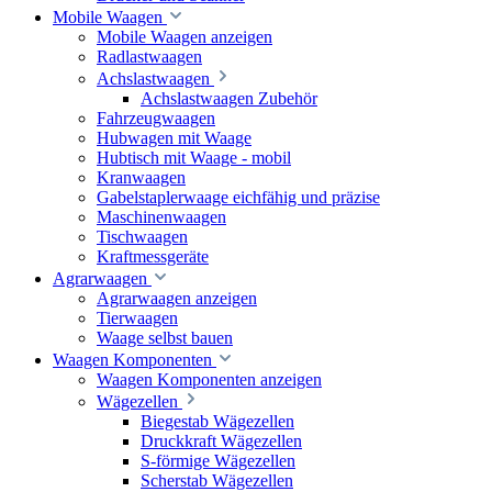
Mobile Waagen
Mobile Waagen anzeigen
Radlastwaagen
Achslastwaagen
Achslastwaagen Zubehör
Fahrzeugwaagen
Hubwagen mit Waage
Hubtisch mit Waage - mobil
Kranwaagen
Gabelstaplerwaage eichfähig und präzise
Maschinenwaagen
Tischwaagen
Kraftmessgeräte
Agrarwaagen
Agrarwaagen anzeigen
Tierwaagen
Waage selbst bauen
Waagen Komponenten
Waagen Komponenten anzeigen
Wägezellen
Biegestab Wägezellen
Druckkraft Wägezellen
S-förmige Wägezellen
Scherstab Wägezellen