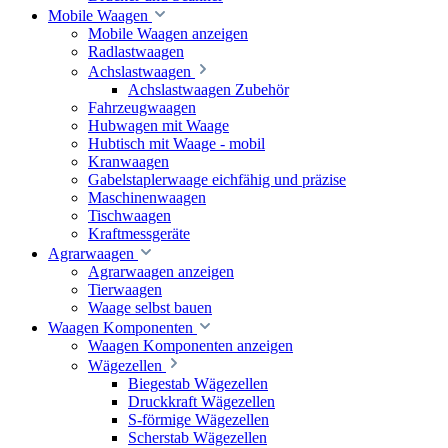
Mobile Waagen
Mobile Waagen anzeigen
Radlastwaagen
Achslastwaagen
Achslastwaagen Zubehör
Fahrzeugwaagen
Hubwagen mit Waage
Hubtisch mit Waage - mobil
Kranwaagen
Gabelstaplerwaage eichfähig und präzise
Maschinenwaagen
Tischwaagen
Kraftmessgeräte
Agrarwaagen
Agrarwaagen anzeigen
Tierwaagen
Waage selbst bauen
Waagen Komponenten
Waagen Komponenten anzeigen
Wägezellen
Biegestab Wägezellen
Druckkraft Wägezellen
S-förmige Wägezellen
Scherstab Wägezellen