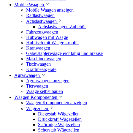
Mobile Waagen
Mobile Waagen anzeigen
Radlastwaagen
Achslastwaagen
Achslastwaagen Zubehör
Fahrzeugwaagen
Hubwagen mit Waage
Hubtisch mit Waage - mobil
Kranwaagen
Gabelstaplerwaage eichfähig und präzise
Maschinenwaagen
Tischwaagen
Kraftmessgeräte
Agrarwaagen
Agrarwaagen anzeigen
Tierwaagen
Waage selbst bauen
Waagen Komponenten
Waagen Komponenten anzeigen
Wägezellen
Biegestab Wägezellen
Druckkraft Wägezellen
S-förmige Wägezellen
Scherstab Wägezellen