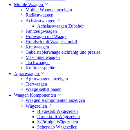
Mobile Waagen
Mobile Waagen anzeigen
Radlastwaagen
Achslastwaagen
Achslastwaagen Zubehör
Fahrzeugwaagen
Hubwagen mit Waage
Hubtisch mit Waage - mobil
Kranwaagen
Gabelstaplerwaage eichfähig und präzise
Maschinenwaagen
Tischwaagen
Kraftmessgeräte
Agrarwaagen
Agrarwaagen anzeigen
Tierwaagen
Waage selbst bauen
Waagen Komponenten
Waagen Komponenten anzeigen
Wägezellen
Biegestab Wägezellen
Druckkraft Wägezellen
S-förmige Wägezellen
Scherstab Wägezellen