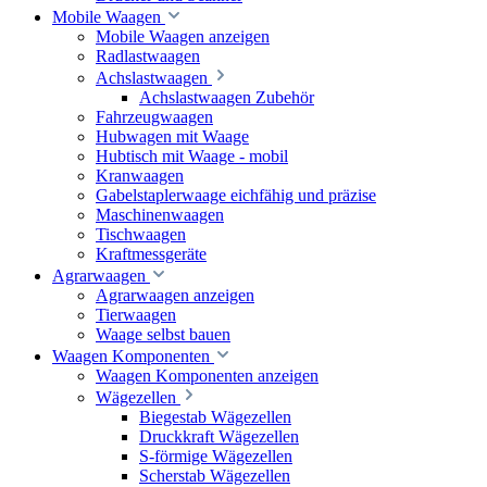
Mobile Waagen
Mobile Waagen anzeigen
Radlastwaagen
Achslastwaagen
Achslastwaagen Zubehör
Fahrzeugwaagen
Hubwagen mit Waage
Hubtisch mit Waage - mobil
Kranwaagen
Gabelstaplerwaage eichfähig und präzise
Maschinenwaagen
Tischwaagen
Kraftmessgeräte
Agrarwaagen
Agrarwaagen anzeigen
Tierwaagen
Waage selbst bauen
Waagen Komponenten
Waagen Komponenten anzeigen
Wägezellen
Biegestab Wägezellen
Druckkraft Wägezellen
S-förmige Wägezellen
Scherstab Wägezellen