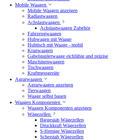
Mobile Waagen
Mobile Waagen anzeigen
Radlastwaagen
Achslastwaagen
Achslastwaagen Zubehör
Fahrzeugwaagen
Hubwagen mit Waage
Hubtisch mit Waage - mobil
Kranwaagen
Gabelstaplerwaage eichfähig und präzise
Maschinenwaagen
Tischwaagen
Kraftmessgeräte
Agrarwaagen
Agrarwaagen anzeigen
Tierwaagen
Waage selbst bauen
Waagen Komponenten
Waagen Komponenten anzeigen
Wägezellen
Biegestab Wägezellen
Druckkraft Wägezellen
S-förmige Wägezellen
Scherstab Wägezellen