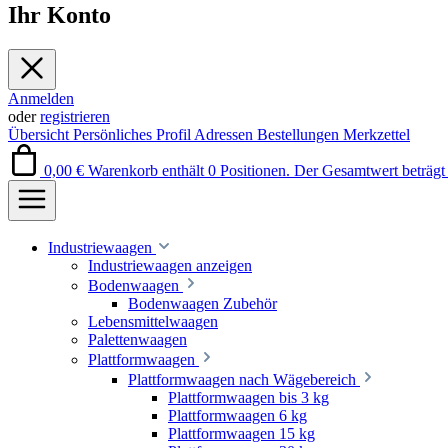
Ihr Konto
Anmelden
oder
registrieren
Übersicht
Persönliches Profil
Adressen
Bestellungen
Merkzettel
0,00 €
Warenkorb enthält 0 Positionen. Der Gesamtwert beträgt 
Industriewaagen
Industriewaagen anzeigen
Bodenwaagen
Bodenwaagen Zubehör
Lebensmittelwaagen
Palettenwaagen
Plattformwaagen
Plattformwaagen nach Wägebereich
Plattformwaagen bis 3 kg
Plattformwaagen 6 kg
Plattformwaagen 15 kg