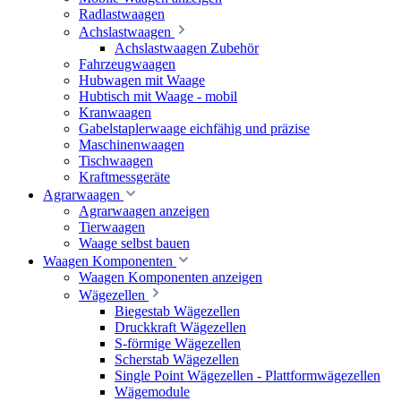
Radlastwaagen
Achslastwaagen
Achslastwaagen Zubehör
Fahrzeugwaagen
Hubwagen mit Waage
Hubtisch mit Waage - mobil
Kranwaagen
Gabelstaplerwaage eichfähig und präzise
Maschinenwaagen
Tischwaagen
Kraftmessgeräte
Agrarwaagen
Agrarwaagen anzeigen
Tierwaagen
Waage selbst bauen
Waagen Komponenten
Waagen Komponenten anzeigen
Wägezellen
Biegestab Wägezellen
Druckkraft Wägezellen
S-förmige Wägezellen
Scherstab Wägezellen
Single Point Wägezellen - Plattformwägezellen
Wägemodule