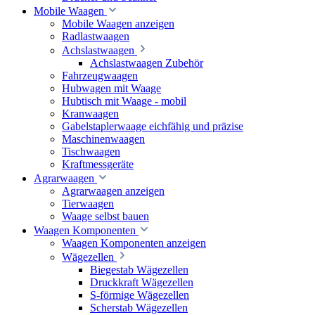
Mobile Waagen
Mobile Waagen anzeigen
Radlastwaagen
Achslastwaagen
Achslastwaagen Zubehör
Fahrzeugwaagen
Hubwagen mit Waage
Hubtisch mit Waage - mobil
Kranwaagen
Gabelstaplerwaage eichfähig und präzise
Maschinenwaagen
Tischwaagen
Kraftmessgeräte
Agrarwaagen
Agrarwaagen anzeigen
Tierwaagen
Waage selbst bauen
Waagen Komponenten
Waagen Komponenten anzeigen
Wägezellen
Biegestab Wägezellen
Druckkraft Wägezellen
S-förmige Wägezellen
Scherstab Wägezellen