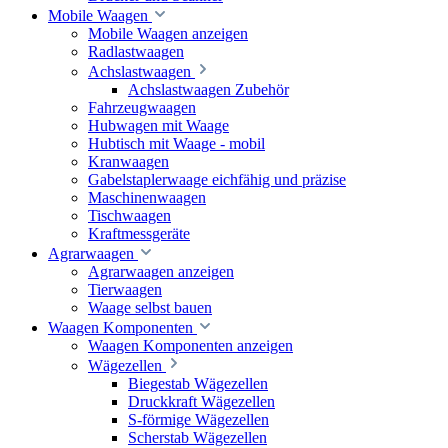
Mobile Waagen
Mobile Waagen anzeigen
Radlastwaagen
Achslastwaagen
Achslastwaagen Zubehör
Fahrzeugwaagen
Hubwagen mit Waage
Hubtisch mit Waage - mobil
Kranwaagen
Gabelstaplerwaage eichfähig und präzise
Maschinenwaagen
Tischwaagen
Kraftmessgeräte
Agrarwaagen
Agrarwaagen anzeigen
Tierwaagen
Waage selbst bauen
Waagen Komponenten
Waagen Komponenten anzeigen
Wägezellen
Biegestab Wägezellen
Druckkraft Wägezellen
S-förmige Wägezellen
Scherstab Wägezellen