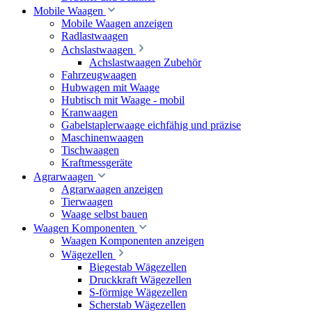
Mobile Waagen
Mobile Waagen anzeigen
Radlastwaagen
Achslastwaagen
Achslastwaagen Zubehör
Fahrzeugwaagen
Hubwagen mit Waage
Hubtisch mit Waage - mobil
Kranwaagen
Gabelstaplerwaage eichfähig und präzise
Maschinenwaagen
Tischwaagen
Kraftmessgeräte
Agrarwaagen
Agrarwaagen anzeigen
Tierwaagen
Waage selbst bauen
Waagen Komponenten
Waagen Komponenten anzeigen
Wägezellen
Biegestab Wägezellen
Druckkraft Wägezellen
S-förmige Wägezellen
Scherstab Wägezellen