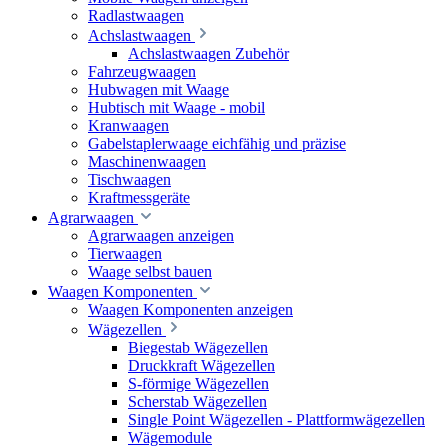
Radlastwaagen
Achslastwaagen
Achslastwaagen Zubehör
Fahrzeugwaagen
Hubwagen mit Waage
Hubtisch mit Waage - mobil
Kranwaagen
Gabelstaplerwaage eichfähig und präzise
Maschinenwaagen
Tischwaagen
Kraftmessgeräte
Agrarwaagen
Agrarwaagen anzeigen
Tierwaagen
Waage selbst bauen
Waagen Komponenten
Waagen Komponenten anzeigen
Wägezellen
Biegestab Wägezellen
Druckkraft Wägezellen
S-förmige Wägezellen
Scherstab Wägezellen
Single Point Wägezellen - Plattformwägezellen
Wägemodule