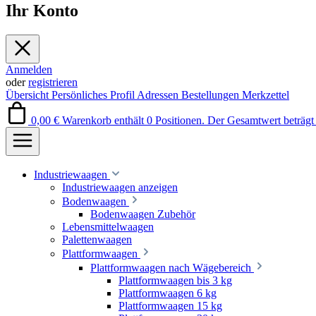
Ihr Konto
Anmelden
oder
registrieren
Übersicht
Persönliches Profil
Adressen
Bestellungen
Merkzettel
0,00 €
Warenkorb enthält 0 Positionen. Der Gesamtwert beträgt 
Industriewaagen
Industriewaagen anzeigen
Bodenwaagen
Bodenwaagen Zubehör
Lebensmittelwaagen
Palettenwaagen
Plattformwaagen
Plattformwaagen nach Wägebereich
Plattformwaagen bis 3 kg
Plattformwaagen 6 kg
Plattformwaagen 15 kg