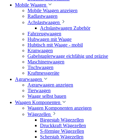
Mobile Waagen
Mobile Waagen anzeigen
Radlastwaagen
Achslastwaagen
Achslastwaagen Zubehör
Fahrzeugwaagen
Hubwagen mit Waage
Hubtisch mit Waage - mobil
Kranwaagen
Gabelstaplerwaage eichfähig und präzise
Maschinenwaagen
Tischwaagen
Kraftmessgeräte
Agrarwaagen
Agrarwaagen anzeigen
Tierwaagen
Waage selbst bauen
Waagen Komponenten
Waagen Komponenten anzeigen
Wägezellen
Biegestab Wägezellen
Druckkraft Wägezellen
S-förmige Wägezellen
Scherstab Wägezellen