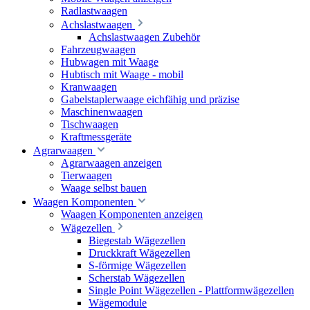
Radlastwaagen
Achslastwaagen
Achslastwaagen Zubehör
Fahrzeugwaagen
Hubwagen mit Waage
Hubtisch mit Waage - mobil
Kranwaagen
Gabelstaplerwaage eichfähig und präzise
Maschinenwaagen
Tischwaagen
Kraftmessgeräte
Agrarwaagen
Agrarwaagen anzeigen
Tierwaagen
Waage selbst bauen
Waagen Komponenten
Waagen Komponenten anzeigen
Wägezellen
Biegestab Wägezellen
Druckkraft Wägezellen
S-förmige Wägezellen
Scherstab Wägezellen
Single Point Wägezellen - Plattformwägezellen
Wägemodule