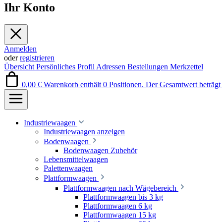
Ihr Konto
Anmelden
oder
registrieren
Übersicht
Persönliches Profil
Adressen
Bestellungen
Merkzettel
0,00 €
Warenkorb enthält 0 Positionen. Der Gesamtwert beträgt 
Industriewaagen
Industriewaagen anzeigen
Bodenwaagen
Bodenwaagen Zubehör
Lebensmittelwaagen
Palettenwaagen
Plattformwaagen
Plattformwaagen nach Wägebereich
Plattformwaagen bis 3 kg
Plattformwaagen 6 kg
Plattformwaagen 15 kg