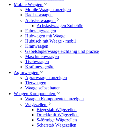
Mobile Waagen
Mobile Waagen anzeigen
Radlastwaagen
Achslastwaagen
Achslastwaagen Zubehör
Fahrzeugwaagen
Hubwagen mit Waage
Hubtisch mit Waage - mobil
Kranwaagen
Gabelstaplerwaage eichfähig und präzise
Maschinenwaagen
Tischwaagen
Kraftmessgeräte
Agrarwaagen
Agrarwaagen anzeigen
Tierwaagen
Waage selbst bauen
Waagen Komponenten
Waagen Komponenten anzeigen
Wägezellen
Biegestab Wägezellen
Druckkraft Wägezellen
S-förmige Wägezellen
Scherstab Wägezellen