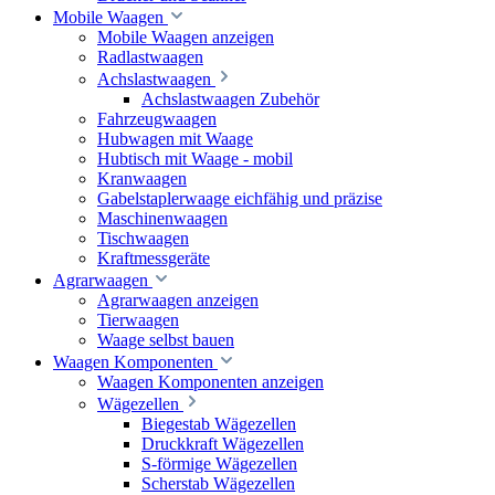
Mobile Waagen
Mobile Waagen anzeigen
Radlastwaagen
Achslastwaagen
Achslastwaagen Zubehör
Fahrzeugwaagen
Hubwagen mit Waage
Hubtisch mit Waage - mobil
Kranwaagen
Gabelstaplerwaage eichfähig und präzise
Maschinenwaagen
Tischwaagen
Kraftmessgeräte
Agrarwaagen
Agrarwaagen anzeigen
Tierwaagen
Waage selbst bauen
Waagen Komponenten
Waagen Komponenten anzeigen
Wägezellen
Biegestab Wägezellen
Druckkraft Wägezellen
S-förmige Wägezellen
Scherstab Wägezellen