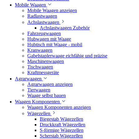
Mobile Waagen
Mobile Waagen anzeigen
Radlastwaagen
Achslastwaagen
Achslastwaagen Zubehör
Fahrzeugwaagen
Hubwagen mit Waage
Hubtisch mit Waage - mobil
Kranwaagen
Gabelstaplerwaage eichfähig und präzise
Maschinenwaagen
Tischwaagen
Kraftmessgeräte
Agrarwaagen
Agrarwaagen anzeigen
Tierwaagen
Waage selbst bauen
Waagen Komponenten
Waagen Komponenten anzeigen
Wägezellen
Biegestab Wägezellen
Druckkraft Wägezellen
S-förmige Wägezellen
Scherstab Wägezellen