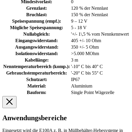
Mindestvorlast:
0
Grenzlast:
120 % der Nennlast
Bruchlast:
150 % der Nennlast
Speisespannung (empf.):
9 – 12 V
Mögliche Speisespannung:
5 - 18 V
Nullabgleich:
'+/- 1\,5 % vom Nennkennwert
Eingangswiderstand:
405 +/- 10 Ohm
Ausgangswiderstand:
350 +/- 5 Ohm
Isolationswiderstand:
>5.000 MOhm
Kabellänge:
3 m
Nenntemperaturbereich (komp.):
'-10° C bis 40° C
Gebrauchstemperaturbereich:
'-20° C bis 55° C
Schutzart:
IP67
Material:
Aluminium
Bauform:
Single Point Wägezelle
Anwendungsbereiche
Eingesetzt wird die E100A z. B. in Müllbehälter-Hebesysteme in