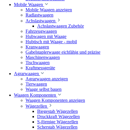
Mobile Waagen
Mobile Waagen anzeigen
Radlastwaagen
Achslastwaagen
Achslastwaagen Zubehör
Fahrzeugwaagen
Hubwagen mit Waage
Hubtisch mit Waage - mobil
Kranwaagen
Gabelstaplerwaage eichfähig und präzise
Maschinenwaagen
Tischwaagen
Kraftmessgeräte
Agrarwaagen
Agrarwaagen anzeigen
Tierwaagen
Waage selbst bauen
Waagen Komponenten
Waagen Komponenten anzeigen
Wägezellen
Biegestab Wägezellen
Druckkraft Wägezellen
S-förmige Wägezellen
Scherstab Wägezellen