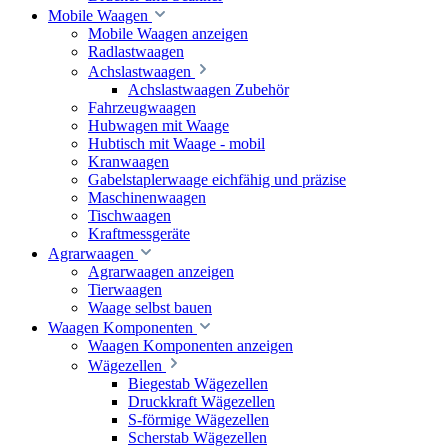
Mobile Waagen
Mobile Waagen anzeigen
Radlastwaagen
Achslastwaagen
Achslastwaagen Zubehör
Fahrzeugwaagen
Hubwagen mit Waage
Hubtisch mit Waage - mobil
Kranwaagen
Gabelstaplerwaage eichfähig und präzise
Maschinenwaagen
Tischwaagen
Kraftmessgeräte
Agrarwaagen
Agrarwaagen anzeigen
Tierwaagen
Waage selbst bauen
Waagen Komponenten
Waagen Komponenten anzeigen
Wägezellen
Biegestab Wägezellen
Druckkraft Wägezellen
S-förmige Wägezellen
Scherstab Wägezellen