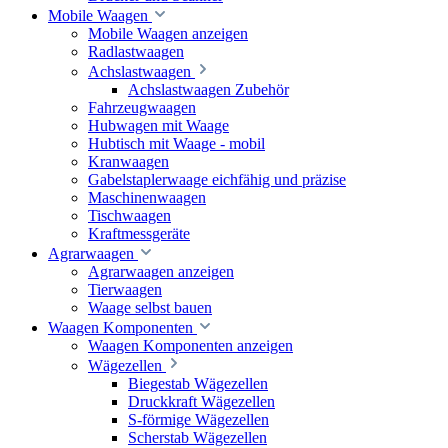
Mobile Waagen
Mobile Waagen anzeigen
Radlastwaagen
Achslastwaagen
Achslastwaagen Zubehör
Fahrzeugwaagen
Hubwagen mit Waage
Hubtisch mit Waage - mobil
Kranwaagen
Gabelstaplerwaage eichfähig und präzise
Maschinenwaagen
Tischwaagen
Kraftmessgeräte
Agrarwaagen
Agrarwaagen anzeigen
Tierwaagen
Waage selbst bauen
Waagen Komponenten
Waagen Komponenten anzeigen
Wägezellen
Biegestab Wägezellen
Druckkraft Wägezellen
S-förmige Wägezellen
Scherstab Wägezellen