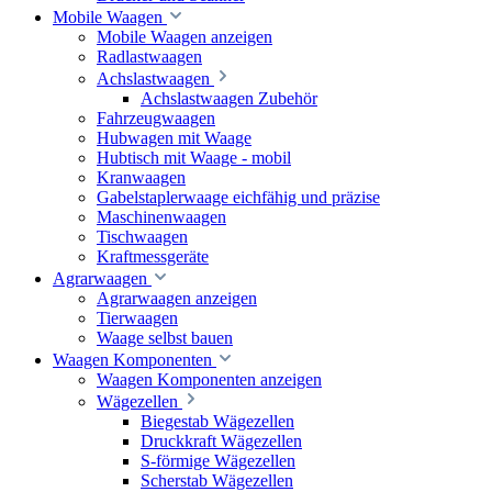
Mobile Waagen
Mobile Waagen anzeigen
Radlastwaagen
Achslastwaagen
Achslastwaagen Zubehör
Fahrzeugwaagen
Hubwagen mit Waage
Hubtisch mit Waage - mobil
Kranwaagen
Gabelstaplerwaage eichfähig und präzise
Maschinenwaagen
Tischwaagen
Kraftmessgeräte
Agrarwaagen
Agrarwaagen anzeigen
Tierwaagen
Waage selbst bauen
Waagen Komponenten
Waagen Komponenten anzeigen
Wägezellen
Biegestab Wägezellen
Druckkraft Wägezellen
S-förmige Wägezellen
Scherstab Wägezellen