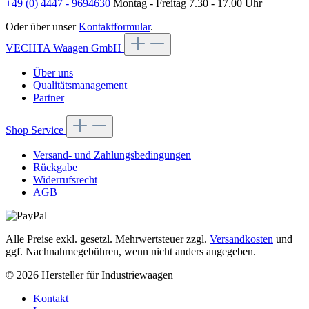
+49 (0) 4447 - 9694630
Montag - Freitag 7.30 - 17.00 Uhr
Oder über unser
Kontaktformular
.
VECHTA Waagen GmbH
Über uns
Qualitätsmanagement
Partner
Shop Service
Versand- und Zahlungsbedingungen
Rückgabe
Widerrufsrecht
AGB
Alle Preise exkl. gesetzl. Mehrwertsteuer zzgl.
Versandkosten
und
ggf. Nachnahmegebühren, wenn nicht anders angegeben.
© 2026 Hersteller für Industriewaagen
Kontakt