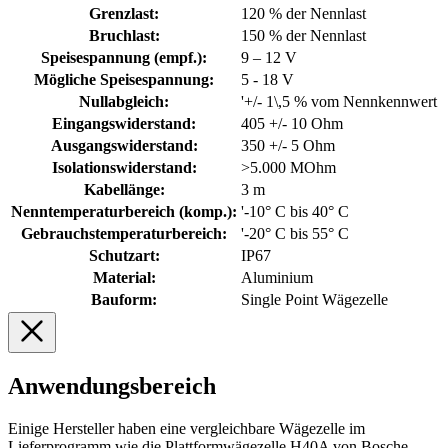
Grenzlast:
120 % der Nennlast
Bruchlast:
150 % der Nennlast
Speisespannung (empf.):
9 – 12 V
Mögliche Speisespannung:
5 - 18 V
Nullabgleich:
'+/- 1\,5 % vom Nennkennwert
Eingangswiderstand:
405 +/- 10 Ohm
Ausgangswiderstand:
350 +/- 5 Ohm
Isolationswiderstand:
>5.000 MOhm
Kabellänge:
3 m
Nenntemperaturbereich (komp.):
'-10° C bis 40° C
Gebrauchstemperaturbereich:
'-20° C bis 55° C
Schutzart:
IP67
Material:
Aluminium
Bauform:
Single Point Wägezelle
Anwendungsbereich
Einige Hersteller haben eine vergleichbare Wägezelle im
Lieferprogramm wie die Plattformwägezelle H40A von Bosche