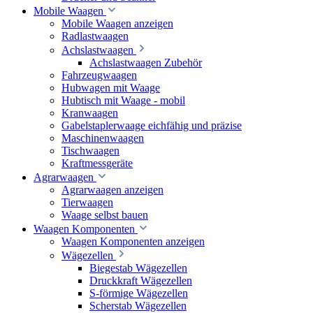
Mobile Waagen
Mobile Waagen anzeigen
Radlastwaagen
Achslastwaagen
Achslastwaagen Zubehör
Fahrzeugwaagen
Hubwagen mit Waage
Hubtisch mit Waage - mobil
Kranwaagen
Gabelstaplerwaage eichfähig und präzise
Maschinenwaagen
Tischwaagen
Kraftmessgeräte
Agrarwaagen
Agrarwaagen anzeigen
Tierwaagen
Waage selbst bauen
Waagen Komponenten
Waagen Komponenten anzeigen
Wägezellen
Biegestab Wägezellen
Druckkraft Wägezellen
S-förmige Wägezellen
Scherstab Wägezellen