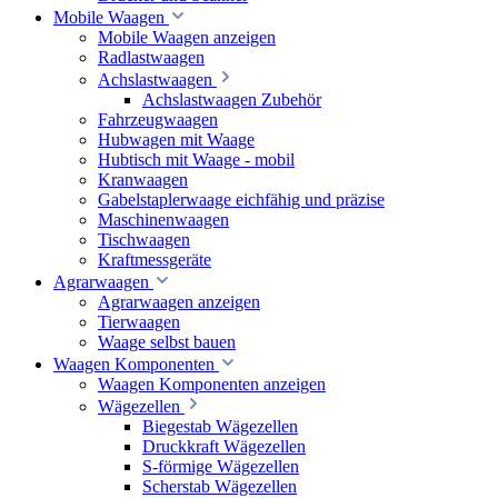
Mobile Waagen
Mobile Waagen anzeigen
Radlastwaagen
Achslastwaagen
Achslastwaagen Zubehör
Fahrzeugwaagen
Hubwagen mit Waage
Hubtisch mit Waage - mobil
Kranwaagen
Gabelstaplerwaage eichfähig und präzise
Maschinenwaagen
Tischwaagen
Kraftmessgeräte
Agrarwaagen
Agrarwaagen anzeigen
Tierwaagen
Waage selbst bauen
Waagen Komponenten
Waagen Komponenten anzeigen
Wägezellen
Biegestab Wägezellen
Druckkraft Wägezellen
S-förmige Wägezellen
Scherstab Wägezellen