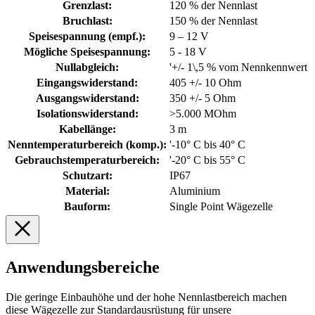
Grenzlast:
120 % der Nennlast
Bruchlast:
150 % der Nennlast
Speisespannung (empf.):
9 – 12 V
Mögliche Speisespannung:
5 - 18 V
Nullabgleich:
'+/- 1\,5 % vom Nennkennwert
Eingangswiderstand:
405 +/- 10 Ohm
Ausgangswiderstand:
350 +/- 5 Ohm
Isolationswiderstand:
>5.000 MOhm
Kabellänge:
3 m
Nenntemperaturbereich (komp.):
'-10° C bis 40° C
Gebrauchstemperaturbereich:
'-20° C bis 55° C
Schutzart:
IP67
Material:
Aluminium
Bauform:
Single Point Wägezelle
Anwendungsbereiche
Die geringe Einbauhöhe und der hohe Nennlastbereich machen
diese Wägezelle zur Standardausrüstung für unsere