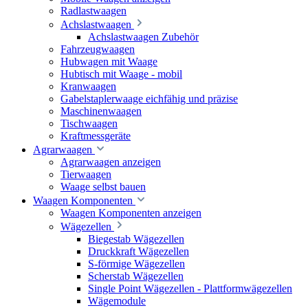
Radlastwaagen
Achslastwaagen
Achslastwaagen Zubehör
Fahrzeugwaagen
Hubwagen mit Waage
Hubtisch mit Waage - mobil
Kranwaagen
Gabelstaplerwaage eichfähig und präzise
Maschinenwaagen
Tischwaagen
Kraftmessgeräte
Agrarwaagen
Agrarwaagen anzeigen
Tierwaagen
Waage selbst bauen
Waagen Komponenten
Waagen Komponenten anzeigen
Wägezellen
Biegestab Wägezellen
Druckkraft Wägezellen
S-förmige Wägezellen
Scherstab Wägezellen
Single Point Wägezellen - Plattformwägezellen
Wägemodule