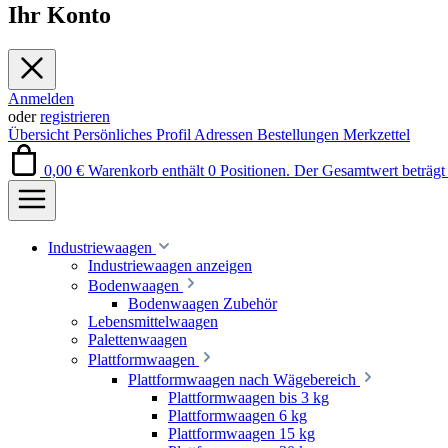
Ihr Konto
Anmelden
oder
registrieren
Übersicht
Persönliches Profil
Adressen
Bestellungen
Merkzettel
0,00 €
Warenkorb enthält 0 Positionen. Der Gesamtwert beträgt 
Industriewaagen
Industriewaagen anzeigen
Bodenwaagen
Bodenwaagen Zubehör
Lebensmittelwaagen
Palettenwaagen
Plattformwaagen
Plattformwaagen nach Wägebereich
Plattformwaagen bis 3 kg
Plattformwaagen 6 kg
Plattformwaagen 15 kg