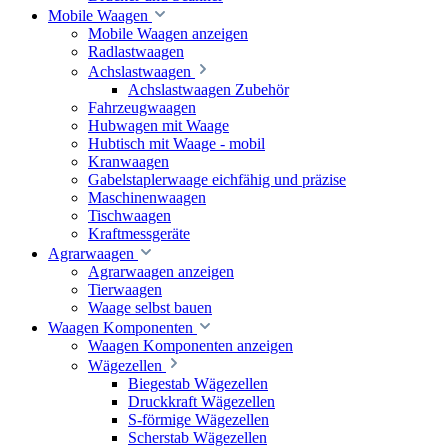
Mobile Waagen
Mobile Waagen anzeigen
Radlastwaagen
Achslastwaagen
Achslastwaagen Zubehör
Fahrzeugwaagen
Hubwagen mit Waage
Hubtisch mit Waage - mobil
Kranwaagen
Gabelstaplerwaage eichfähig und präzise
Maschinenwaagen
Tischwaagen
Kraftmessgeräte
Agrarwaagen
Agrarwaagen anzeigen
Tierwaagen
Waage selbst bauen
Waagen Komponenten
Waagen Komponenten anzeigen
Wägezellen
Biegestab Wägezellen
Druckkraft Wägezellen
S-förmige Wägezellen
Scherstab Wägezellen