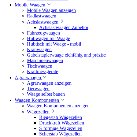
Mobile Waagen
Mobile Waagen anzeigen
Radlastwaagen
Achslastwaagen
Achslastwaagen Zubehör
Fahrzeugwaagen
Hubwagen mit Waage
Hubtisch mit Waage - mobil
Kranwaagen
Gabelstaplerwaage eichfähig und präzise
Maschinenwaagen
Tischwaagen
Kraftmessgeräte
Agrarwaagen
Agrarwaagen anzeigen
Tierwaagen
Waage selbst bauen
Waagen Komponenten
Waagen Komponenten anzeigen
Wägezellen
Biegestab Wägezellen
Druckkraft Wägezellen
S-förmige Wägezellen
Scherstab Wägezellen