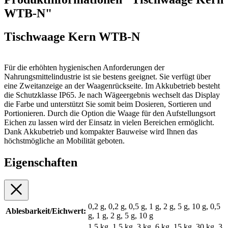
WTB-N"
Tischwaage Kern WTB-N
Für die erhöhten hygienischen Anforderungen der
Nahrungsmittelindustrie ist sie bestens geeignet. Sie verfügt über
eine Zweitanzeige an der Waagenrückseite. Im Akkubetrieb besteht
die Schutzklasse IP65. Je nach Wägeergebnis wechselt das Display
die Farbe und unterstützt Sie somit beim Dosieren, Sortieren und
Portionieren. Durch die Option die Waage für den Aufstellungsort
Eichen zu lassen wird der Einsatz in vielen Bereichen ermöglicht.
Dank Akkubetrieb und kompakter Bauweise wird Ihnen das
höchstmögliche an Mobilität geboten.
Eigenschaften
0,2 g, 0,2 g, 0,5 g, 1 g, 2 g, 5 g, 10 g, 0,5
Ablesbarkeit/Eichwert:
g, 1 g, 2 g, 5 g, 10 g
1,5 kg, 1,5 kg, 3 kg, 6 kg, 15 kg, 30 kg, 3