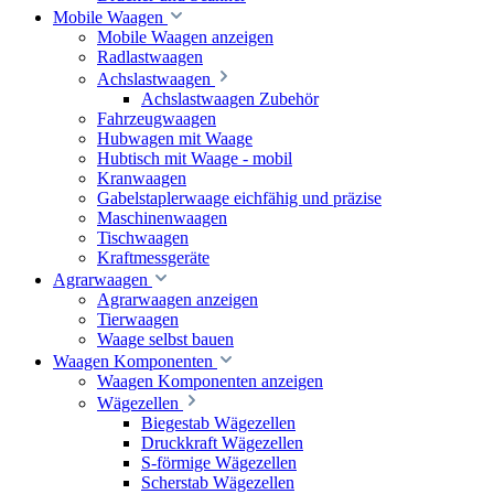
Mobile Waagen
Mobile Waagen anzeigen
Radlastwaagen
Achslastwaagen
Achslastwaagen Zubehör
Fahrzeugwaagen
Hubwagen mit Waage
Hubtisch mit Waage - mobil
Kranwaagen
Gabelstaplerwaage eichfähig und präzise
Maschinenwaagen
Tischwaagen
Kraftmessgeräte
Agrarwaagen
Agrarwaagen anzeigen
Tierwaagen
Waage selbst bauen
Waagen Komponenten
Waagen Komponenten anzeigen
Wägezellen
Biegestab Wägezellen
Druckkraft Wägezellen
S-förmige Wägezellen
Scherstab Wägezellen