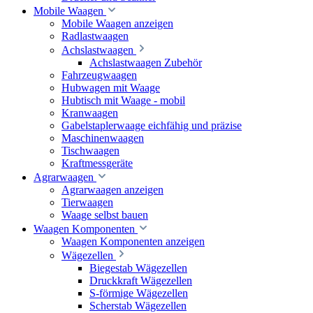
Mobile Waagen
Mobile Waagen anzeigen
Radlastwaagen
Achslastwaagen
Achslastwaagen Zubehör
Fahrzeugwaagen
Hubwagen mit Waage
Hubtisch mit Waage - mobil
Kranwaagen
Gabelstaplerwaage eichfähig und präzise
Maschinenwaagen
Tischwaagen
Kraftmessgeräte
Agrarwaagen
Agrarwaagen anzeigen
Tierwaagen
Waage selbst bauen
Waagen Komponenten
Waagen Komponenten anzeigen
Wägezellen
Biegestab Wägezellen
Druckkraft Wägezellen
S-förmige Wägezellen
Scherstab Wägezellen