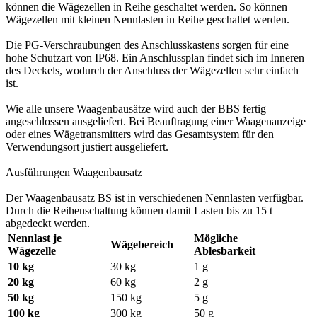
können die Wägezellen in Reihe geschaltet werden. So können
Wägezellen mit kleinen Nennlasten in Reihe geschaltet werden.
Die PG-Verschraubungen des Anschlusskastens sorgen für eine
hohe Schutzart von IP68. Ein Anschlussplan findet sich im Inneren
des Deckels, wodurch der Anschluss der Wägezellen sehr einfach
ist.
Wie alle unsere Waagenbausätze wird auch der BBS fertig
angeschlossen ausgeliefert. Bei Beauftragung einer Waagenanzeige
oder eines Wägetransmitters wird das Gesamtsystem für den
Verwendungsort justiert ausgeliefert.
Ausführungen Waagenbausatz
Der Waagenbausatz BS ist in verschiedenen Nennlasten verfügbar.
Durch die Reihenschaltung können damit Lasten bis zu 15 t
abgedeckt werden.
Nennlast je
Mögliche
Wägebereich
Wägezelle
Ablesbarkeit
10 kg
30 kg
1 g
20 kg
60 kg
2 g
50 kg
150 kg
5 g
100 kg
300 kg
50 g