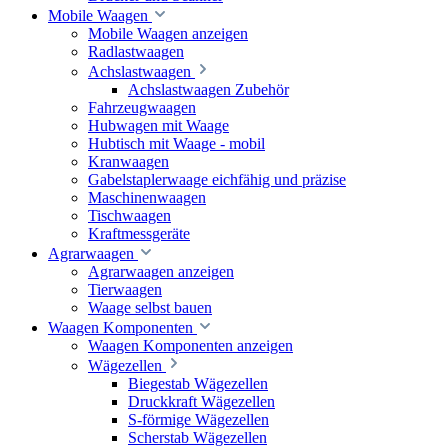
Mobile Waagen
Mobile Waagen anzeigen
Radlastwaagen
Achslastwaagen
Achslastwaagen Zubehör
Fahrzeugwaagen
Hubwagen mit Waage
Hubtisch mit Waage - mobil
Kranwaagen
Gabelstaplerwaage eichfähig und präzise
Maschinenwaagen
Tischwaagen
Kraftmessgeräte
Agrarwaagen
Agrarwaagen anzeigen
Tierwaagen
Waage selbst bauen
Waagen Komponenten
Waagen Komponenten anzeigen
Wägezellen
Biegestab Wägezellen
Druckkraft Wägezellen
S-förmige Wägezellen
Scherstab Wägezellen