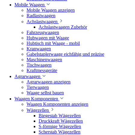
Mobile Waagen
Mobile Waagen anzeigen
Radlastwaagen
Achslastwaagen
Achslastwaagen Zubehör
Fahrzeugwaagen
Hubwagen mit Waage
Hubtisch mit Waage - mobil
Kranwaagen
Gabelstaplerwaage eichfähig und präzise
Maschinenwaagen
Tischwaagen
Kraftmessgeräte
Agrarwaagen
Agrarwaagen anzeigen
Tierwaagen
Waage selbst bauen
Waagen Komponenten
Waagen Komponenten anzeigen
Wägezellen
Biegestab Wägezellen
Druckkraft Wägezellen
S-förmige Wägezellen
Scherstab Wägezellen