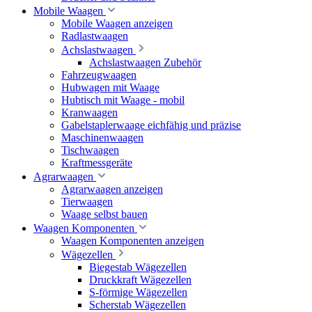
Mobile Waagen
Mobile Waagen anzeigen
Radlastwaagen
Achslastwaagen
Achslastwaagen Zubehör
Fahrzeugwaagen
Hubwagen mit Waage
Hubtisch mit Waage - mobil
Kranwaagen
Gabelstaplerwaage eichfähig und präzise
Maschinenwaagen
Tischwaagen
Kraftmessgeräte
Agrarwaagen
Agrarwaagen anzeigen
Tierwaagen
Waage selbst bauen
Waagen Komponenten
Waagen Komponenten anzeigen
Wägezellen
Biegestab Wägezellen
Druckkraft Wägezellen
S-förmige Wägezellen
Scherstab Wägezellen