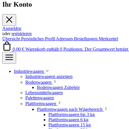
Ihr Konto
Anmelden
oder
registrieren
Übersicht
Persönliches Profil
Adressen
Bestellungen
Merkzettel
0,00 €
Warenkorb enthält 0 Positionen. Der Gesamtwert beträgt 
Industriewaagen
Industriewaagen anzeigen
Bodenwaagen
Bodenwaagen Zubehör
Lebensmittelwaagen
Palettenwaagen
Plattformwaagen
Plattformwaagen nach Wägebereich
Plattformwaagen bis 3 kg
Plattformwaagen 6 kg
Plattformwaagen 15 kg