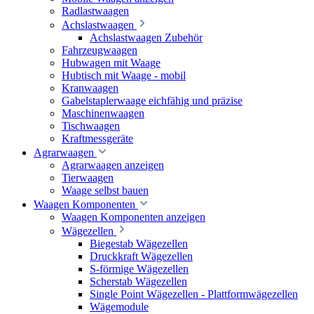
Radlastwaagen
Achslastwaagen
Achslastwaagen Zubehör
Fahrzeugwaagen
Hubwagen mit Waage
Hubtisch mit Waage - mobil
Kranwaagen
Gabelstaplerwaage eichfähig und präzise
Maschinenwaagen
Tischwaagen
Kraftmessgeräte
Agrarwaagen
Agrarwaagen anzeigen
Tierwaagen
Waage selbst bauen
Waagen Komponenten
Waagen Komponenten anzeigen
Wägezellen
Biegestab Wägezellen
Druckkraft Wägezellen
S-förmige Wägezellen
Scherstab Wägezellen
Single Point Wägezellen - Plattformwägezellen
Wägemodule