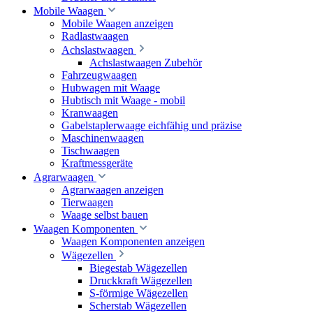
Mobile Waagen
Mobile Waagen anzeigen
Radlastwaagen
Achslastwaagen
Achslastwaagen Zubehör
Fahrzeugwaagen
Hubwagen mit Waage
Hubtisch mit Waage - mobil
Kranwaagen
Gabelstaplerwaage eichfähig und präzise
Maschinenwaagen
Tischwaagen
Kraftmessgeräte
Agrarwaagen
Agrarwaagen anzeigen
Tierwaagen
Waage selbst bauen
Waagen Komponenten
Waagen Komponenten anzeigen
Wägezellen
Biegestab Wägezellen
Druckkraft Wägezellen
S-förmige Wägezellen
Scherstab Wägezellen