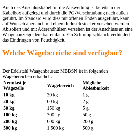
Auch das Anschlusskabel für die Auswertung ist bereits in der
Kabelbox aufgelegt und durch die PG-Verschraubung nach außen
geführt. Im Standard wird dies mit offenen Enden ausgeführt, kann
auf Wunsch aber auch mit einem Industriestecker versehen werden.
Abisoliert und mit Aderendhülsen versehen ist der Anschluss an eine
Waagenanzeige denkbar einfach. Ein Schrumpfschlauch verhindert
das Eindringen von Feuchtigkeit.
Welche Wägebereiche sind verfügbar?
Der Edelstahl Waagenbausatz MBBSN ist in folgenden
Wägebereichen erhältlich:
Nennlast je
Mögliche
Wägebereich
Wägezelle
Ablesbarkeit
10 kg
30 kg
1 g
20 kg
60 kg
2 g
50 kg
150 kg
5 g
100 kg
300 kg
50 g
200 kg
600 kg
200 g
500 kg
1.500 kg
500 g