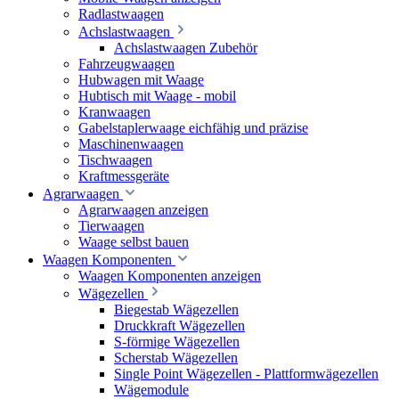
Radlastwaagen
Achslastwaagen
Achslastwaagen Zubehör
Fahrzeugwaagen
Hubwagen mit Waage
Hubtisch mit Waage - mobil
Kranwaagen
Gabelstaplerwaage eichfähig und präzise
Maschinenwaagen
Tischwaagen
Kraftmessgeräte
Agrarwaagen
Agrarwaagen anzeigen
Tierwaagen
Waage selbst bauen
Waagen Komponenten
Waagen Komponenten anzeigen
Wägezellen
Biegestab Wägezellen
Druckkraft Wägezellen
S-förmige Wägezellen
Scherstab Wägezellen
Single Point Wägezellen - Plattformwägezellen
Wägemodule