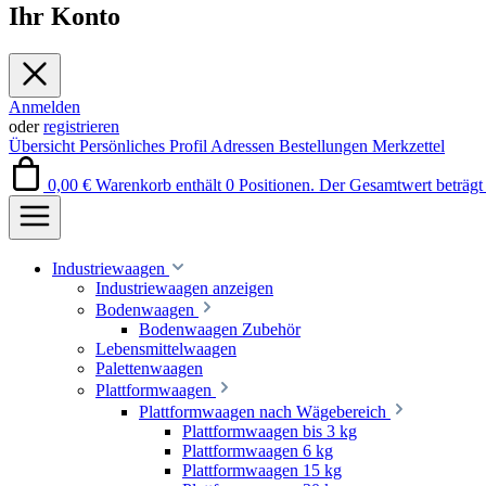
Ihr Konto
Anmelden
oder
registrieren
Übersicht
Persönliches Profil
Adressen
Bestellungen
Merkzettel
0,00 €
Warenkorb enthält 0 Positionen. Der Gesamtwert beträgt 
Industriewaagen
Industriewaagen anzeigen
Bodenwaagen
Bodenwaagen Zubehör
Lebensmittelwaagen
Palettenwaagen
Plattformwaagen
Plattformwaagen nach Wägebereich
Plattformwaagen bis 3 kg
Plattformwaagen 6 kg
Plattformwaagen 15 kg