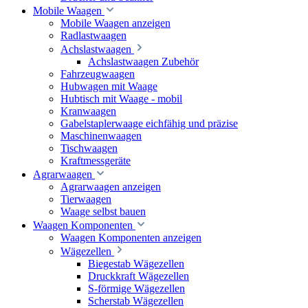
Mobile Waagen
Mobile Waagen anzeigen
Radlastwaagen
Achslastwaagen
Achslastwaagen Zubehör
Fahrzeugwaagen
Hubwagen mit Waage
Hubtisch mit Waage - mobil
Kranwaagen
Gabelstaplerwaage eichfähig und präzise
Maschinenwaagen
Tischwaagen
Kraftmessgeräte
Agrarwaagen
Agrarwaagen anzeigen
Tierwaagen
Waage selbst bauen
Waagen Komponenten
Waagen Komponenten anzeigen
Wägezellen
Biegestab Wägezellen
Druckkraft Wägezellen
S-förmige Wägezellen
Scherstab Wägezellen