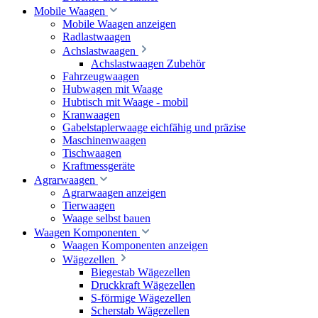
Mobile Waagen
Mobile Waagen anzeigen
Radlastwaagen
Achslastwaagen
Achslastwaagen Zubehör
Fahrzeugwaagen
Hubwagen mit Waage
Hubtisch mit Waage - mobil
Kranwaagen
Gabelstaplerwaage eichfähig und präzise
Maschinenwaagen
Tischwaagen
Kraftmessgeräte
Agrarwaagen
Agrarwaagen anzeigen
Tierwaagen
Waage selbst bauen
Waagen Komponenten
Waagen Komponenten anzeigen
Wägezellen
Biegestab Wägezellen
Druckkraft Wägezellen
S-förmige Wägezellen
Scherstab Wägezellen