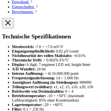
Download
Eigenschaften
Bewertungen
Technische Spezifikationen
Messbereich:
-7.6 ÷ +7.6 mV/V
Eingangsempfindlichkeit:
0.02 µV/count
Nichtlinearität des vollen Maßstabs:
<0.01%
Thermische Drift:
< 0.002% FS/°C
Display:
6 digit, 7-segment LED red, height 8mm
A/D Wandler:
24 bit
Interne Auflösung:
> di 16.000.000 punti
Frequenzsignalerfassung:
14 ÷ 1.000 Hz
Anzeigbare Auflösung (in Abteilungen):
999999
Teilungswert (wählbar):
x1, x2, x5, x10, x20, x50
Reichweite von Dezimalzahlen:
0 ÷ 4
Betriebstemperatur:
-10 ÷ +50°C (maximale
Luftfeuchtigkeit: 85% ohne Kondensation)
Lagertemperatur:
-20 ÷ +60°C
Filter:
0.1 ÷ 250 Hz