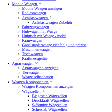
Mobile Waagen
Mobile Waagen anzeigen
Radlastwaagen
Achslastwaagen
Achslastwaagen Zubehör
Fahrzeugwaagen
Hubwagen mit Waage
Hubtisch mit Waage - mobil
Kranwaagen
Gabelstaplerwaage eichfähig und präzise
Maschinenwaagen
Tischwaagen
Kraftmessgeräte
Agrarwaagen
Agrarwaagen anzeigen
Tierwaagen
Waage selbst bauen
Waagen Komponenten
Waagen Komponenten anzeigen
Wägezellen
Biegestab Wägezellen
Druckkraft Wägezellen
S-förmige Wägezellen
Scherstab Wägezellen