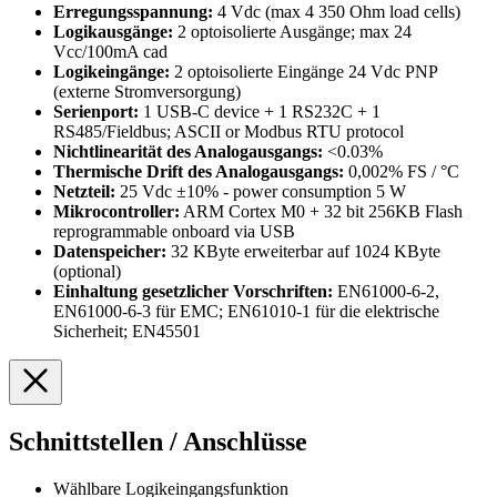
Erregungsspannung:
4 Vdc (max 4 350 Ohm load cells)
Logikausgänge:
2 optoisolierte Ausgänge; max 24
Vcc/100mA cad
Logikeingänge:
2 optoisolierte Eingänge 24 Vdc PNP
(externe Stromversorgung)
Serienport:
1 USB-C device + 1 RS232C + 1
RS485/Fieldbus; ASCII or Modbus RTU protocol
Nichtlinearität des Analogausgangs:
<0.03%
Thermische Drift des Analogausgangs:
0,002% FS / °C
Netzteil:
25 Vdc ±10% - power consumption 5 W
Mikrocontroller:
ARM Cortex M0 + 32 bit 256KB Flash
reprogrammable onboard via USB
Datenspeicher:
32 KByte erweiterbar auf 1024 KByte
(optional)
Einhaltung gesetzlicher Vorschriften:
EN61000-6-2,
EN61000-6-3 für EMC; EN61010-1 für die elektrische
Sicherheit; EN45501
Schnittstellen / Anschlüsse
Wählbare Logikeingangsfunktion