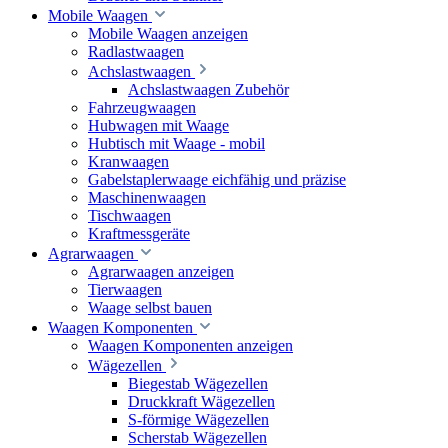
Mobile Waagen
Mobile Waagen anzeigen
Radlastwaagen
Achslastwaagen
Achslastwaagen Zubehör
Fahrzeugwaagen
Hubwagen mit Waage
Hubtisch mit Waage - mobil
Kranwaagen
Gabelstaplerwaage eichfähig und präzise
Maschinenwaagen
Tischwaagen
Kraftmessgeräte
Agrarwaagen
Agrarwaagen anzeigen
Tierwaagen
Waage selbst bauen
Waagen Komponenten
Waagen Komponenten anzeigen
Wägezellen
Biegestab Wägezellen
Druckkraft Wägezellen
S-förmige Wägezellen
Scherstab Wägezellen