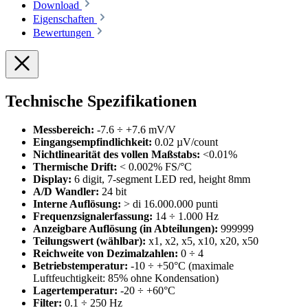
Download
Eigenschaften
Bewertungen
Technische Spezifikationen
Messbereich:
-7.6 ÷ +7.6 mV/V
Eingangsempfindlichkeit:
0.02 µV/count
Nichtlinearität des vollen Maßstabs:
<0.01%
Thermische Drift:
< 0.002% FS/°C
Display:
6 digit, 7-segment LED red, height 8mm
A/D Wandler:
24 bit
Interne Auflösung:
> di 16.000.000 punti
Frequenzsignalerfassung:
14 ÷ 1.000 Hz
Anzeigbare Auflösung (in Abteilungen):
999999
Teilungswert (wählbar):
x1, x2, x5, x10, x20, x50
Reichweite von Dezimalzahlen:
0 ÷ 4
Betriebstemperatur:
-10 ÷ +50°C (maximale
Luftfeuchtigkeit: 85% ohne Kondensation)
Lagertemperatur:
-20 ÷ +60°C
Filter:
0.1 ÷ 250 Hz