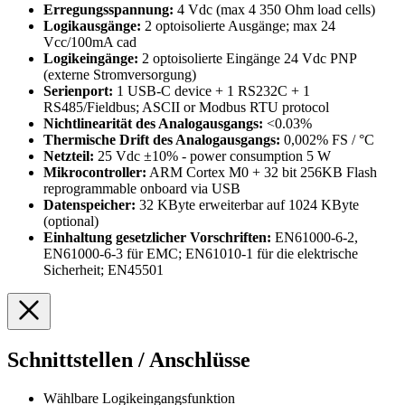
Erregungsspannung:
4 Vdc (max 4 350 Ohm load cells)
Logikausgänge:
2 optoisolierte Ausgänge; max 24
Vcc/100mA cad
Logikeingänge:
2 optoisolierte Eingänge 24 Vdc PNP
(externe Stromversorgung)
Serienport:
1 USB-C device + 1 RS232C + 1
RS485/Fieldbus; ASCII or Modbus RTU protocol
Nichtlinearität des Analogausgangs:
<0.03%
Thermische Drift des Analogausgangs:
0,002% FS / °C
Netzteil:
25 Vdc ±10% - power consumption 5 W
Mikrocontroller:
ARM Cortex M0 + 32 bit 256KB Flash
reprogrammable onboard via USB
Datenspeicher:
32 KByte erweiterbar auf 1024 KByte
(optional)
Einhaltung gesetzlicher Vorschriften:
EN61000-6-2,
EN61000-6-3 für EMC; EN61010-1 für die elektrische
Sicherheit; EN45501
Schnittstellen / Anschlüsse
Wählbare Logikeingangsfunktion