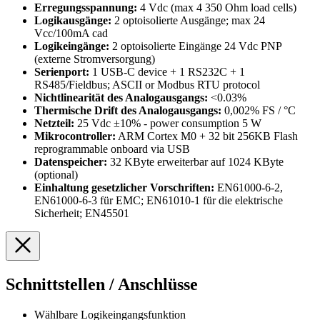
Erregungsspannung:
4 Vdc (max 4 350 Ohm load cells)
Logikausgänge:
2 optoisolierte Ausgänge; max 24
Vcc/100mA cad
Logikeingänge:
2 optoisolierte Eingänge 24 Vdc PNP
(externe Stromversorgung)
Serienport:
1 USB-C device + 1 RS232C + 1
RS485/Fieldbus; ASCII or Modbus RTU protocol
Nichtlinearität des Analogausgangs:
<0.03%
Thermische Drift des Analogausgangs:
0,002% FS / °C
Netzteil:
25 Vdc ±10% - power consumption 5 W
Mikrocontroller:
ARM Cortex M0 + 32 bit 256KB Flash
reprogrammable onboard via USB
Datenspeicher:
32 KByte erweiterbar auf 1024 KByte
(optional)
Einhaltung gesetzlicher Vorschriften:
EN61000-6-2,
EN61000-6-3 für EMC; EN61010-1 für die elektrische
Sicherheit; EN45501
Schnittstellen / Anschlüsse
Wählbare Logikeingangsfunktion