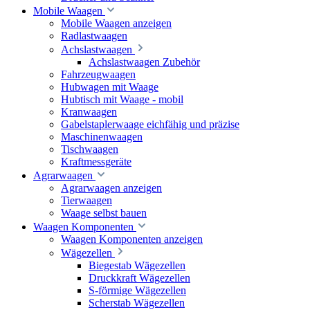
Mobile Waagen
Mobile Waagen anzeigen
Radlastwaagen
Achslastwaagen
Achslastwaagen Zubehör
Fahrzeugwaagen
Hubwagen mit Waage
Hubtisch mit Waage - mobil
Kranwaagen
Gabelstaplerwaage eichfähig und präzise
Maschinenwaagen
Tischwaagen
Kraftmessgeräte
Agrarwaagen
Agrarwaagen anzeigen
Tierwaagen
Waage selbst bauen
Waagen Komponenten
Waagen Komponenten anzeigen
Wägezellen
Biegestab Wägezellen
Druckkraft Wägezellen
S-förmige Wägezellen
Scherstab Wägezellen