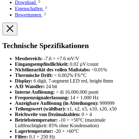
Download
Eigenschaften
Bewertungen
Technische Spezifikationen
Messbereich:
-7.6 ÷ +7.6 mV/V
Eingangsempfindlichkeit:
0.02 µV/count
Nichtlinearität des vollen Maßstabs:
<0.01%
Thermische Drift:
< 0.002% FS/°C
Display:
6 digit, 7-segment LED red, height 8mm
A/D Wandler:
24 bit
Interne Auflösung:
> di 16.000.000 punti
Frequenzsignalerfassung:
14 ÷ 1.000 Hz
Anzeigbare Auflösung (in Abteilungen):
999999
Teilungswert (wählbar):
x1, x2, x5, x10, x20, x50
Reichweite von Dezimalzahlen:
0 ÷ 4
Betriebstemperatur:
-10 ÷ +50°C (maximale
Luftfeuchtigkeit: 85% ohne Kondensation)
Lagertemperatur:
-20 ÷ +60°C
Filter:
0.1 ÷ 250 Hz