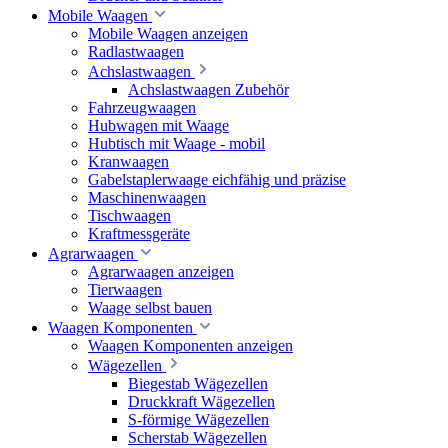
Mobile Waagen
Mobile Waagen anzeigen
Radlastwaagen
Achslastwaagen
Achslastwaagen Zubehör
Fahrzeugwaagen
Hubwagen mit Waage
Hubtisch mit Waage - mobil
Kranwaagen
Gabelstaplerwaage eichfähig und präzise
Maschinenwaagen
Tischwaagen
Kraftmessgeräte
Agrarwaagen
Agrarwaagen anzeigen
Tierwaagen
Waage selbst bauen
Waagen Komponenten
Waagen Komponenten anzeigen
Wägezellen
Biegestab Wägezellen
Druckkraft Wägezellen
S-förmige Wägezellen
Scherstab Wägezellen